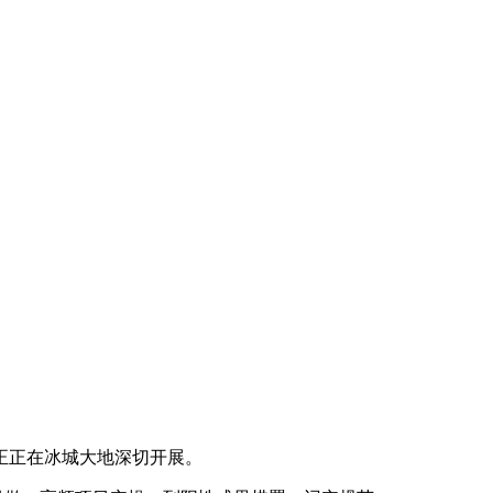
正正在冰城大地深切开展。