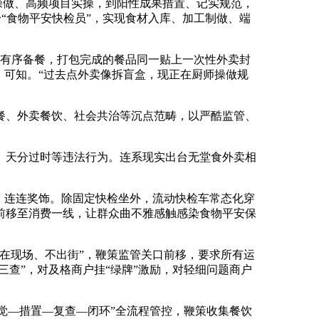
操做、高频项目实操，到阳性成果措置、记实规范，
身“食物平安快检员”，实现食材入库、加工制做、端
有序备餐，打包完成的餐品同一贴上一次性外卖封
、可知。“过去点外卖像拆盲盒，现正在厨师操做规
、外卖餐饮、社会共治等沉点范畴，以严酷监管、
天分过时等违法行为。连系现实出台无堂食外卖相
，连连奖饰。除固定快检坐外，流动快检车常态化穿
前移至消费一线，让群众曲不雅感触感染食物平安保
在现场、不出街”，鞭策监管关口前移，要求所有运
三查”，对及格商户挂“绿牌”激励，对轻细问题商户
觉—措置—复查—闭环”全流程管控，鞭策收集餐饮