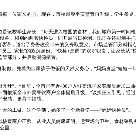
一位家长的心。现在，市校园餐平安监管再升级，学生餐桌上
该校学生家长。“每天进入校园的食材，我们城市第一时间检测
检设备，和别的两名快检员一同开展当日检测。现正在还能亲手把
的话语，道出了身份改变带来的义务取意义。市场监管部分就指点
员工+家长”的双沉身份、“快检+烹调”的双沉职责，让家长从“
监管部分，并启动溯源措置。
制做。凭着为自家孩子做饭的天然义务心，“妈妈食堂”短短一年已笼
灶”。“目前，全市已有近400户入驻支流平家实现后厨加工
点带面鞭策全市外卖餐饮商户全体提质升级。”该担任人引见，通
平安感、更具幸福感。
天的工做。这个学期，她多了一个新身份——“妈妈快检员”。
核查商户证照、从业人员健康证明、运营场合卫生、食材采购办
公里”。