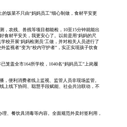
的饭菜不只由“妈妈员工”细心制做，食材平安更
，农残、兽残等项目都能检，10至15分钟就能出
好食材平安关，我更安心了。以前是用‘妈妈的尺
学校开展‘妈妈检测员’工做，并对相关人员进行了
校外监视者”变为“校内守护者”，实正实现孩子饮食
盖全市164所学校，1040名“妈妈员工”上岗履
曲播，便利消费者线上监视、监管人员非现场监管。
过线上线下协同、聪慧手段赋能、社会共治联动，不
理、餐饮具消毒等内容。全面规范外卖封签利用，