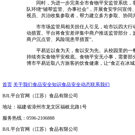
同时，为进一步完美全市食物平安监管系统，客岁1
队环绕“辅帮监管、办事社会”，开展食安学问宣
视员、共治收集参取者，帮力建立多方参取、协同
市市场监管局相关担任人引见，哈市以四大行动
动措置。平台将食安差评集中商户推送监管部分，
商户沉点管、风险现患早措置”。
平易近以食为天，食以安为先。从校园里的一餐
持续夯实食物平安根底。食物平安无小事，需要部
博市平易近取八方旅客的饮食健康，让“食正在冰城
首页
关于我们
食品安全知识
食品安全动态
联系我们
BJL平台官网（江苏）食品有限公司
地址：福建省漳州市龙文区福岐北路1号
服务热线：0596-2106888
BJL平台官网（江苏）食品有限公司