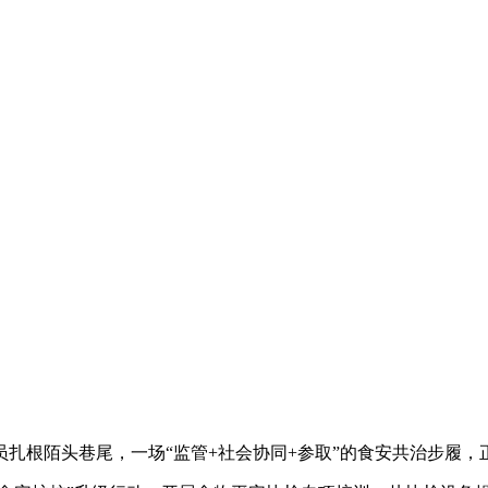
根陌头巷尾，一场“监管+社会协同+参取”的食安共治步履，