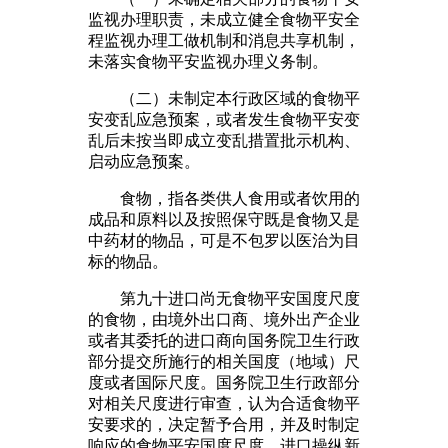
监视办理职责，未成立健全食物平安全
程监视办理工做机制和消息共享机制，
未落实食物平安监视办理义务制。
（二）未制定本行政区域的食物平
安变乱应急预案，或者发生食物平安变
乱后未按当即成立变乱措置批示机构、
启动应急预案。
食物，指各类供人食用或者饮用的
成品和原料以及按照保守既是食物又是
中药材的物品，可是不包罗以医治为目
标的物品。
第九十进口尚无食物平安国度尺度
的食物，由境外出口商、境外出产企业
或者其委托的进口商向国务院卫生行政
部分提交所施行的相关国度（地域）尺
度或者国际尺度。国务院卫生行政部分
对相关尺度进行审查，认为合适食物平
安要求的，决定暂予合用，并及时制定
响应的食物平安国度尺度。进口操纵新