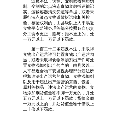
违反本法，伪制、变制或者利用伪
制、变制的沉点液态食物道散拆运输记
实、运输容器清洗凭证等单据，或者未
履行沉点液态食物道散拆运输相关检
验、核验权利的，由县级以上人平易近
食物平安监视办理等部分按照各自职责
分工责令更正，赐与；拒不更正的，处
一万元以上十万元以下罚款。
第一百二十二条违反本法，未取得
食物出产运营许可处置食物出产运营勾
当，或者未取得食物添加剂出产许可处
置食物添加剂出产勾当的，由县级以上
人平易近食物平安监视办理部分违法所
得和违法出产运营的食物、食物添加剂
以及用于违法出产运营的东西、设备、
原料等物品；违法出产运营的食物、食
物添加剂货值金额不脚一万元的，并处
五万元以上十万元以下罚款；货值金额
一万元以上的，并处货值金额十倍以上
二十倍以下罚款。