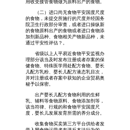
用收受接管食物做为原料出产的食物。
（二）进口尚无食物平安国度尺度
的食物，未提交所施行的尺度并经国务
院卫生行政部分审查，或者进口操纵新
的食物原料出产的食物或者进口食物添
加剂新品种、食物相关产物新品种，未
通过平安性评估？。
省级以上人平易近食物平安监视办
理部分该当及时发布注册或者存案的保
健食物、特殊医学用处配方食物、婴长
儿配方乳粉、婴长儿配方液态乳目次，
并对注册或者存案中获知的企业贸易奥
秘予以保密。
出产婴长儿配方食物利用的生鲜
乳、辅料等食物原料、食物添加剂等，
该当符律、行规的和食物平安国度尺
度，婴长儿发展发育所需的养分成分。
收集食物买卖第三方平台供给者发
觉入网食物运营者有违反本法行为的，