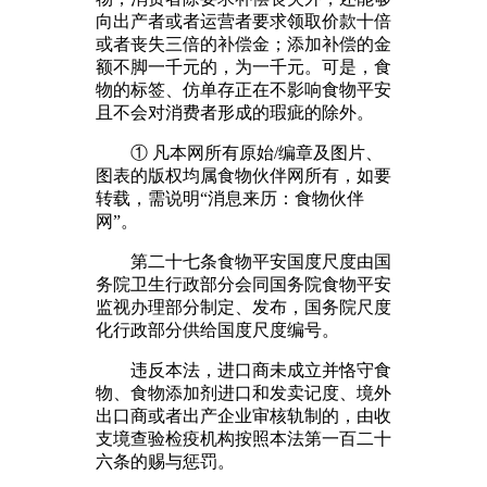
向出产者或者运营者要求领取价款十倍
或者丧失三倍的补偿金；添加补偿的金
额不脚一千元的，为一千元。可是，食
物的标签、仿单存正在不影响食物平安
且不会对消费者形成的瑕疵的除外。
① 凡本网所有原始/编章及图片、
图表的版权均属食物伙伴网所有，如要
转载，需说明“消息来历：食物伙伴
网”。
第二十七条食物平安国度尺度由国
务院卫生行政部分会同国务院食物平安
监视办理部分制定、发布，国务院尺度
化行政部分供给国度尺度编号。
违反本法，进口商未成立并恪守食
物、食物添加剂进口和发卖记度、境外
出口商或者出产企业审核轨制的，由收
支境查验检疫机构按照本法第一百二十
六条的赐与惩罚。