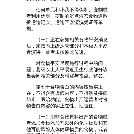
任何单元和小我不得伪制、变制或
者利用伪制、变制的沉点液态食物道散
拆运输记实、运输容器清洗凭证等单
据。
（一）正在获知相关食物平安消息
后，未按向上级从管部分和本级人平易
近演讲，或者未按彼此传递。
对食物平安尺度施行过程中的问
题，县级以上人平易近卫生行政部分该
当会同相关部分及时赐与指点、解答。
第七十食物告白的内容该当实正
在，不得含有虚假内容，不得涉及疾病
防止、医治功能。食物出产运营者对食
物告白内容的实正在性、性担任。
（一）用非食物原料出产的食物或
者添加食物添加剂以外的化学物质和其
他可能风险人体健康物质的食物，或者