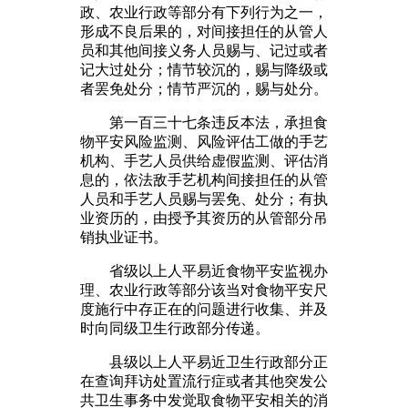
政、农业行政等部分有下列行为之一，
形成不良后果的，对间接担任的从管人
员和其他间接义务人员赐与、记过或者
记大过处分；情节较沉的，赐与降级或
者罢免处分；情节严沉的，赐与处分。
第一百三十七条违反本法，承担食
物平安风险监测、风险评估工做的手艺
机构、手艺人员供给虚假监测、评估消
息的，依法敌手艺机构间接担任的从管
人员和手艺人员赐与罢免、处分；有执
业资历的，由授予其资历的从管部分吊
销执业证书。
省级以上人平易近食物平安监视办
理、农业行政等部分该当对食物平安尺
度施行中存正在的问题进行收集、并及
时向同级卫生行政部分传递。
县级以上人平易近卫生行政部分正
在查询拜访处置流行症或者其他突发公
共卫生事务中发觉取食物平安相关的消