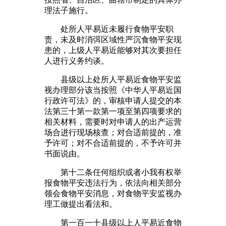
理法子施行。
处所人平易近未履行食物平安职
责，未及时消弭区域性严沉食物平安现
患的，上级人平易近能够对其次要担任
人进行义务约谈。
县级以上处所人平易近食物平安监
视办理部分该当按照《中华人平易近国
行政许可法》的，审核申请人提交的本
法第三十第一款第一项至第四项要求的
相关材料，需要时对申请人的出产运营
场合进行现场核查；对合适前提的，准
予许可；对不合适前提的，不予许可并
书面说由。
第十二条任何组织或者小我有权举
报食物平安违法行为，依法向相关部分
领会食物平安消息，对食物平安监视办
理工做提出看法和。
第一百一十县级以上人平易近食物