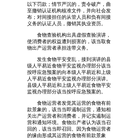
以下罚款；情节严沉的，责令破产，曲
至撤销认证机构核准文件，并向社会发
布；对间接担任的从管人员和负有间接
义务的认证人员，撤销其执业资历。
食物查验机构出具虚假查验演讲，
使消费者的权益遭到损害的，该当取食
物出产运营者承担连带义务。
发生食物平安变乱，接到演讲的县
级人平易近食物平安监视办理部分该当
按呼应急预案的向本级人平易近和上级
人平易近食物平安监视办理部分演讲。
县级人平易近和上级人平易近食物平安
监视办理部分该当按呼应急预案的。
食物运营者发觉其运营的食物有前
款景象的，该当当即遏制运营，通知相
关出产运营者和消费者，并记实遏制运
营和通知环境。食物出产者认为该当召
回的，该当当即召回。因为食物运营者
的缘由形成其运营的食物有前款景象