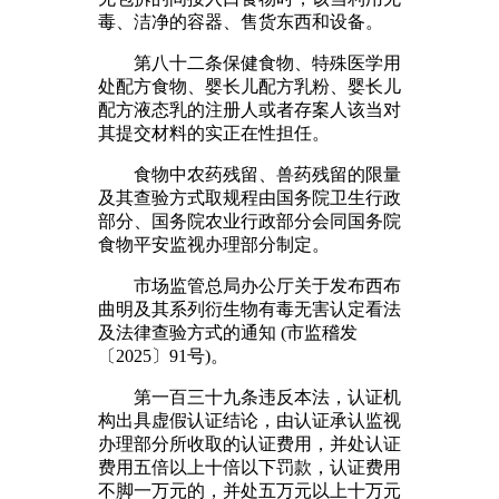
毒、洁净的容器、售货东西和设备。
第八十二条保健食物、特殊医学用
处配方食物、婴长儿配方乳粉、婴长儿
配方液态乳的注册人或者存案人该当对
其提交材料的实正在性担任。
食物中农药残留、兽药残留的限量
及其查验方式取规程由国务院卫生行政
部分、国务院农业行政部分会同国务院
食物平安监视办理部分制定。
市场监管总局办公厅关于发布西布
曲明及其系列衍生物有毒无害认定看法
及法律查验方式的通知 (市监稽发
〔2025〕91号)。
第一百三十九条违反本法，认证机
构出具虚假认证结论，由认证承认监视
办理部分所收取的认证费用，并处认证
费用五倍以上十倍以下罚款，认证费用
不脚一万元的，并处五万元以上十万元