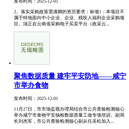
发布时间：2025-12-01
2。落实采购政策需满脚的资历要求：标项1：本项目不
属于特地面向中小企业、企业、残疾人福利企业采购项
目。须正在云南省采购电子买卖平台（政采云...
聚焦数据质量 建牢平安防地——咸宁
市举办食物
发布时间：2025-12-01
11月27日，市市场监视办理局结合市公共查验检测核心
举办咸宁市食物平安抽检数据质量工做专项培训。副局
长刘杰军，市公共查验检测核心副从任吴松加入...