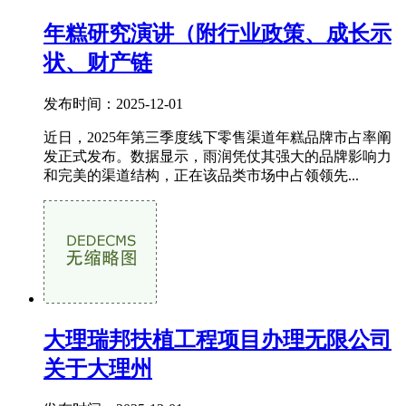
年糕研究演讲（附行业政策、成长示
状、财产链
发布时间：2025-12-01
近日，2025年第三季度线下零售渠道年糕品牌市占率阐
发正式发布。数据显示，雨润凭仗其强大的品牌影响力
和完美的渠道结构，正在该品类市场中占领领先...
大理瑞邦扶植工程项目办理无限公司
关于大理州