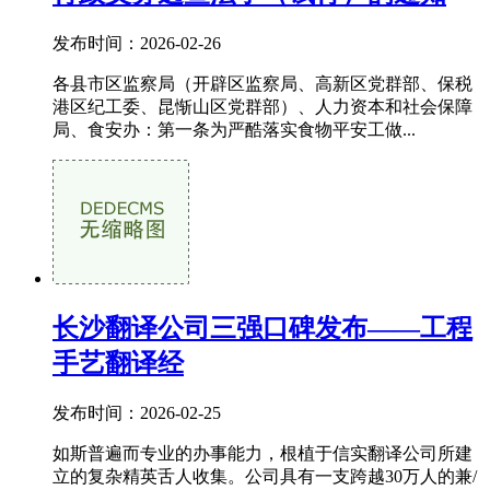
发布时间：2026-02-26
各县市区监察局（开辟区监察局、高新区党群部、保税
港区纪工委、昆惭山区党群部）、人力资本和社会保障
局、食安办：第一条为严酷落实食物平安工做...
长沙翻译公司三强口碑发布——工程
手艺翻译经
发布时间：2026-02-25
如斯普遍而专业的办事能力，根植于信实翻译公司所建
立的复杂精英舌人收集。公司具有一支跨越30万人的兼/