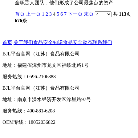
全职舌人团队，他们形成了公司最焦点的资产...
首页
上一页
1
2
3
4
5
6
7
下一页
末页
共
113
页
676
条
首页
关于我们
食品安全知识
食品安全动态
联系我们
BJL平台官网（江苏）食品有限公司
地址：福建省漳州市龙文区福岐北路1号
服务热线：0596-2106888
BJL平台官网（江苏）食品有限公司
地址：南京市溧水经济开发区溧星路97号
服务热线：400-881-6208
OEM专线：18052036822